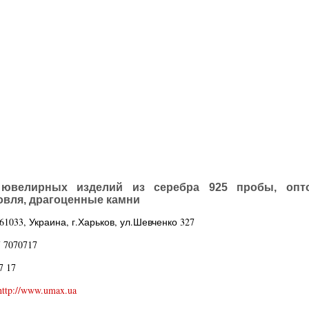
 ювелирных изделий из серебра 925 пробы, опто
овля, драгоценные камни
61033, Украина, г.Харьков, ул.Шевченко 327
7 7070717
7 17
http://www.umax.ua