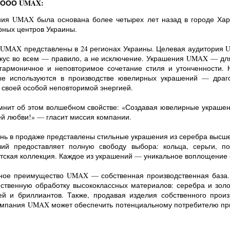
 ООО UMAX:
ия UMAX была основана более четырех лет назад в городе Хар
рных центров Украины.
UMAX представ­лены в 24 регионах Украины. Целевая аудитория
кус во всем — правило, а не исключение. Украшения UMAX — для 
 гар­моничное и неповторимое сочетание стиля и утонченности. Н
ые используются в производстве ювелирных украшений — драг
своей осо­бой неповторимой энергией.
нит об этом волшебном свойстве: «Создавая ювелирные украше
ей любви!» — гласит миссия компании.
нь в продаже представлены стильные украшения из серебра высш
лий предоставляет полную свободу выбора: кольца, серьги, по
етская коллекция. Каждое из украшений — уникальное воплощение 
ное преимущество UMAX — собственная производственная база.
ественную обработку высококлассных материалов: серебра и зол
й и бриллиантов. Также, продавая изделия собственного произ
компания UMAX может обеспечить потенциальному потребителю п