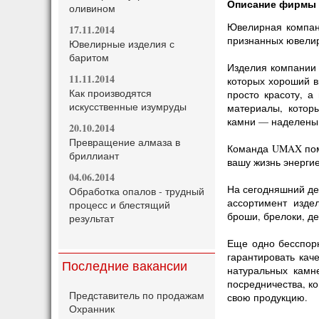
Описание фирмы
оливином
Ювелирная компан
17.11.2014
признанных юве­ли
Ювелирные изделия с
баритом
Изделия компании 
11.11.2014
которых хороший в
Как производятся
просто красоту, а
искусственные изумруды
материалы, котор
камни — наделены 
20.10.2014
Превращение алмаза в
Команда UMAX пом
бриллиант
вашу жизнь энерги
04.06.2014
На сегодняшний де
Обработка опалов - трудный
ассортимент изде
процесс и блестящий
броши, брелоки, д
результат
Еще одно бесспор
гарантировать кач
Последние вакансии
натуральных камне
посредничества, 
Представитель по продажам
свою продукцию.
Охранник