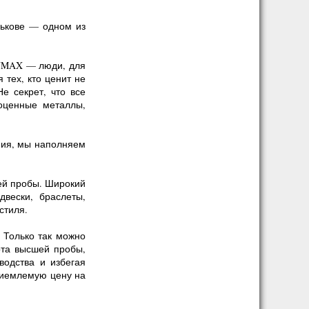
ькове — одном из
 UMAX — люди, для
тех, кто ценит не
е секрет, что все
оценные металлы,
ния, мы наполняем
ей пробы. Широкий
двески, браслеты,
стиля.
 Только так можно
ота высшей пробы,
водства и избегая
риемлемую цену на