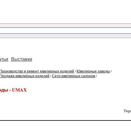
атьи
Выставки
Производство и ремонт ювелирных изделий
/
Ювелирные заводы
/
Продажа ювелирных изделий
/
Сети ювелирных салонов
/
оды - UMAX
Укр