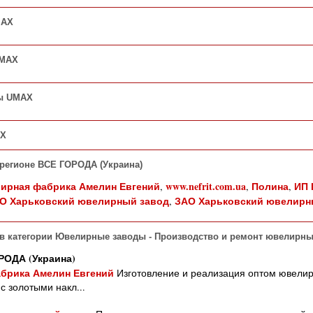
MAX
UMAX
ы UMAX
AX
 регионе ВСЕ ГОРОДА (Украина)
ирная фабрика Амелин Евгений
www.nefrit.com.ua
Полина
ИП 
,
,
,
О Харьковский ювелирный завод
ЗАО Харьковский ювелирн
,
в категории Ювелирные заводы - Производство и ремонт ювелирны
РОДА (Украина)
брика Амелин Евгений
Изготовление и реализация оптом ювелир
с золотыми накл...