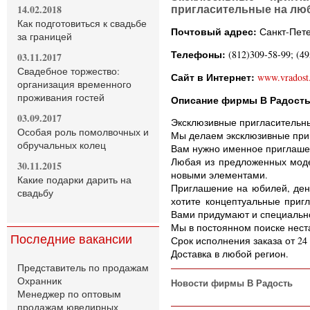
14.02.2018
пригласительные на лю
Как подготовиться к свадьбе
Почтовый адрес:
Санкт-Пете
за границей
Телефоны:
(812)309-58-99; (4
03.11.2017
Свадебное торжество:
Сайт в Интернет:
www.vradost
организация временного
проживания гостей
Описание фирмы В Радость
03.09.2017
Эксклюзивные пригласительны
Особая роль помолвочных и
Мы делаем эксклюзивные при
обручальных колец
Вам нужно именное приглашен
Любая из предложенных моде
30.11.2015
новыми элементами.
Какие подарки дарить на
Приглашение на юбилей, день
свадьбу
хотите концептуальные приг
Вами придумают и специально
Мы в постоянном поиске нест
Последние вакансии
Срок исполнения заказа от 24 
Доставка в любой регион.
Представитель по продажам
Охранник
Новости фирмы В Радость
Менеджер по оптовым
продажам ювелирных