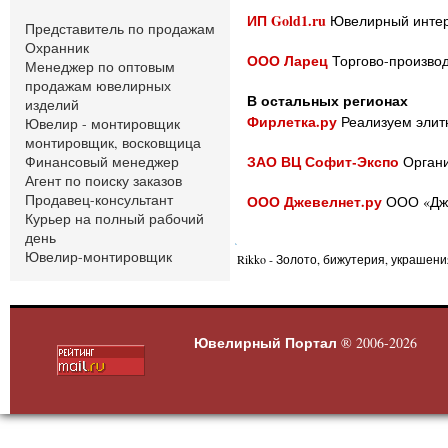
ИП Gold1.ru
Ювелирный интерн
Представитель по продажам
Охранник
ООО Ларец
Торгово-производ
Менеджер по оптовым
продажам ювелирных
В остальных регионах
изделий
Фирлетка.ру
Реализуем элитн
Ювелир - монтировщик
монтировщик, восковщица
ЗАО ВЦ Софит-Экспо
Финансовый менеджер
Органи
Агент по поиску заказов
Продавец-консультант
ООО Джевелнет.ру
ООО «Дже
Курьер на полный рабочий
день
Ювелир-монтировщик
Rikko - Золото, бижутерия, украшени
Ювелирный Портал
® 2006-2026