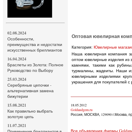
02.08.2024
Оптовая ювелирная ком
Особенности,
преимущества и недостатки
Категория:
Ювелирные магази
искусственных бриллиантов
Наша ювелирная компания за
16.04.2024
оптом ювелирные изделия из 
Браслеты из Золота: Полное
камнями, такими как рубины
Руководство по Выбору
турмалины, жадеиты. Наши и
ювелирными изделиями круп
25.03.2024
украшения для покупателей с 
Серебряные цепочки -
альтернативная замена
бижутерии
15.08.2021
18.05.2012
Goldandgem.ru
Как правильно выбрать
Россия, МОСКВА, 129090 г.Москва, пр
золотую цепь
11.07.2021
Все объявления фирмы Goldand
Применение бриллиантов в