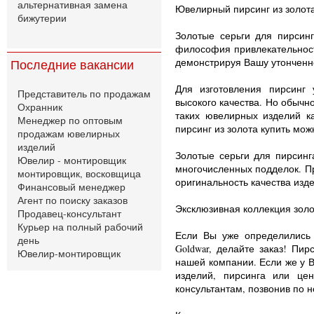
альтернативная замена
Ювелирный пирсинг из золота
бижутерии
Золотые серьги для пирсин
философия привлекательности
демонстрируя Вашу утонченно
Последние вакансии
Для изготовления пирсинг 
Представитель по продажам
высокого качества. Но обычн
Охранник
таких ювелирных изделий к
Менеджер по оптовым
пирсинг из золота купить м
продажам ювелирных
изделий
Золотые серьги для пирсинг
Ювелир - монтировщик
многочисленных подделок. П
монтировщик, восковщица
оригинальность качества изд
Финансовый менеджер
Агент по поиску заказов
Эксклюзивная коллекция золо
Продавец-консультант
Курьер на полный рабочий
Если Вы уже определились 
день
Goldwar, делайте заказ! Пир
Ювелир-монтировщик
нашей компании. Если же у В
изделий, пирсинга или це
консультантам, позвонив по но