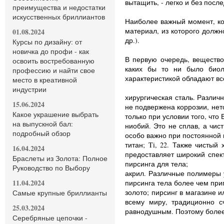
вытащить, - легко и без посл
преимущества и недостатки
искусственных бриллиантов
Наиболее важный момент, кот
материал, из которого должн
01.08.2024
др.).
Курсы по дизайну: от
новичка до профи - как
В первую очередь, вещество
освоить востребованную
каких бы то ни было биол
профессию и найти свое
характеристикой обладают в
место в креативной
индустрии
хирургическая сталь. Разли
15.06.2024
не подвержена коррозии, нет
Какое украшение выбрать
только при условии того, что
на выпускной бал:
ниобий. Это не сплав, а чис
подробный обзор
особо важно при постоянной 
титан; Ti, 22. Также чистый
16.04.2024
предоставляет широкий спект
Браслеты из Золота: Полное
пирсинга для тела;
Руководство по Выбору
акрил. Различные полимеры у
11.04.2024
пирсинга тела более чем при
золото; пирсинг в магазине 
Самые крупные бриллианты
всему миру, традиционно с
25.03.2024
равнодушным. Поэтому более
Серебряные цепочки -